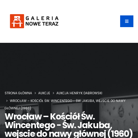
STRONA GŁÓWNA
AUKCJE
AUKCJA HENRYK DABROWSKI
WROCŁAW – KOŚCIÓŁ ŚW. WINCENTEGO - ŚW. JAKUBA, WEJSCIE DO NAWY
GŁÓWNEJ (1960)
Wrocław – Kościół Św.
Wincentego - Św. Jakuba,
wejscie do nawy głównej (1960)